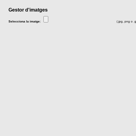
Gestor d'imatges
Selecciona la imatge:
(.jpg, png o .