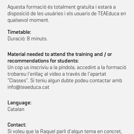
Aquesta formació és totalment gratuïta i estarà a
disposició de les usuàries i els usuaris de TEAEduca en
qualsevol moment.
Timetable:
Duració: 8 minuts.
Material needed to attend the training and / or
recommendations for students:
Un cop us inscriviu a la píndola, accedint a la formació
trobareu l'enllaç al vídeo a través de l'apartat
"Classes". Si teniu algun dubte podeu contactar amb
info@teaeduca.cat
Language:
Catalan
Contact:
Si voleu que la Raquel parli d'algun tema en concret,