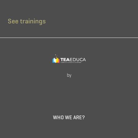
See trainings
by
WHO WE ARE?