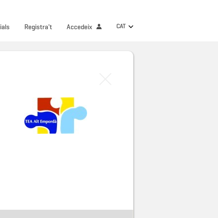
CAT
ials
Registra't
Accedeix