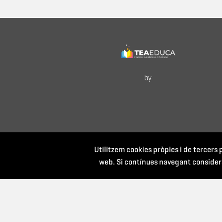
by
Utilitzem cookies pròpies i de tercers p
web. Si contínues navegant consider
Amb el suport de: