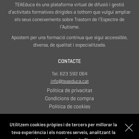
TEAEduca és una plataforma virtual de difusió i gestió
d’activitats formatives dirigides a tothom que vulgui ampliar
els seus coneixements sobre Trastorn de l’Espectre de
l’Autisme.
Apostem per una formació contínua que sigui accessible,
diversa, de qualitat i especialitzada.
CONTACTE
Tel. 623 592 064
info@teaeduca.cat
Política de privacitat
Condicions de compra
Política de cookies
Utilitzem cookies pròpies i de tercers per millorar la
Amb el suport de:
teva experiència i els nostres serveis, analitzant la